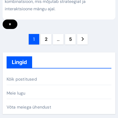
kombinatsioon, mis mõjutab strateegiat ja
interaktsioone mängu ajal.
▾
Posts
1
2
…
5
pagination
Lingid
Kõik postitused
Meie lugu
Võta meiega ühendust