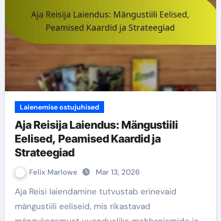
Laienemise ostujuhised
Aja Reisija Laiendus: Mängustiili
Eelised, Peamised Kaardid ja
Strateegiad
Felix Marlowe
Mar 13, 2026
Aja Reisi laiendamine tutvustab erinevaid
mängustiili eeliseid, mis rikastavad