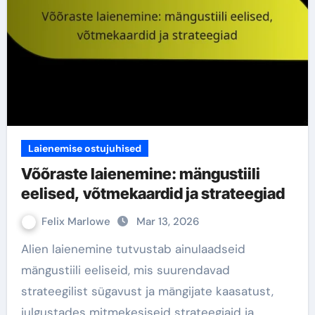
Laienemise ostujuhised
Võõraste laienemine: mängustiili
eelised, võtmekaardid ja strateegiad
Felix Marlowe
Mar 13, 2026
Alien laienemine tutvustab ainulaadseid
mängustiili eeliseid, mis suurendavad
strateegilist sügavust ja mängijate kaasatust,
julgustades mitmekesiseid strateegiaid ja