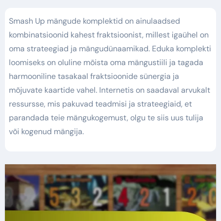
Smash Up mängude komplektid on ainulaadsed
kombinatsioonid kahest fraktsioonist, millest igaühel on
oma strateegiad ja mängudünaamikad. Eduka komplekti
loomiseks on oluline mõista oma mängustiili ja tagada
harmooniline tasakaal fraktsioonide sünergia ja
mõjuvate kaartide vahel. Internetis on saadaval arvukalt
ressursse, mis pakuvad teadmisi ja strateegiaid, et
parandada teie mängukogemust, olgu te siis uus tulija
või kogenud mängija.