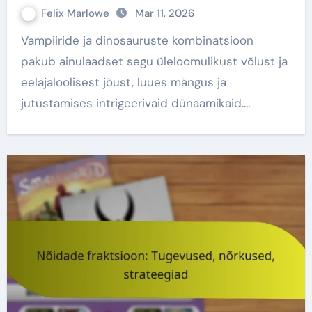
Felix Marlowe
Mar 11, 2026
Vampiiride ja dinosauruste kombinatsioon
pakub ainulaadset segu üleloomulikust võlust ja
eelajaloolisest jõust, luues mängus ja
jutustamises intrigeerivaid dünaamikaid.…