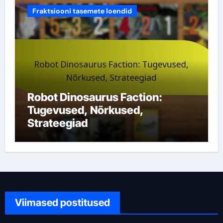
Fraktsiooni tasemete loendid
Robot Dinosaurus Faction:
Tugevused, Nõrkused,
Strateegiad
Viimased postitused