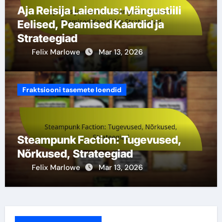
Aja Reisija Laiendus: Mängustiili
Eelised, Peamised Kaardid ja
Strateegiad
Felix Marlowe
Mar 13, 2026
Fraktsiooni tasemete loendid
Steampunk Faction: Tugevused,
Nõrkused, Strateegiad
Felix Marlowe
Mar 13, 2026