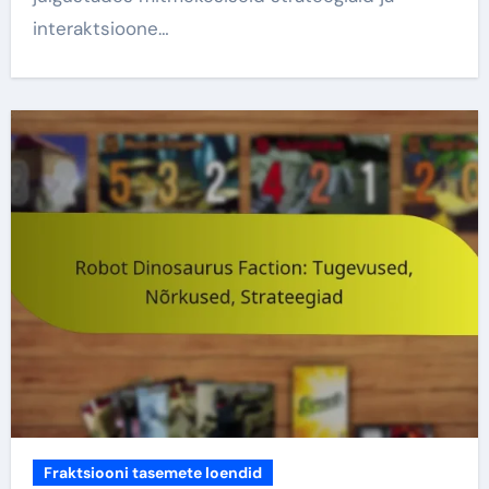
interaktsioone…
Fraktsiooni tasemete loendid