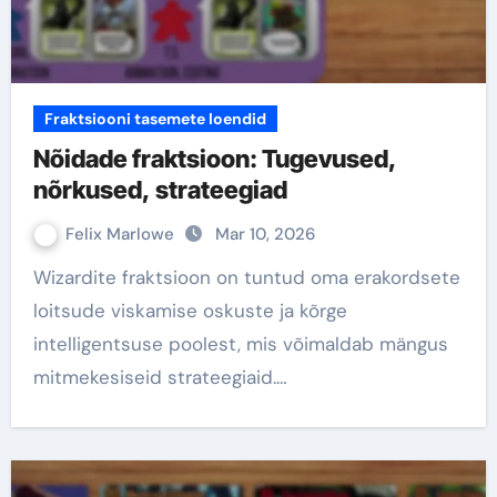
Fraktsiooni tasemete loendid
Nõidade fraktsioon: Tugevused,
nõrkused, strateegiad
Felix Marlowe
Mar 10, 2026
Wizardite fraktsioon on tuntud oma erakordsete
loitsude viskamise oskuste ja kõrge
intelligentsuse poolest, mis võimaldab mängus
mitmekesiseid strateegiaid.…