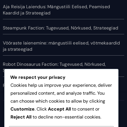
Aja Reisija Laiendus: Mängustiili Eelised, Peamised
Kaardid ja Strateegiad
Steampunk Faction: Tugevused, Nõrkused, Strateegiad
Võõraste laienemine: mängustiili eelised, võtmekaardid
ja strateegiad
Robot Dinosaurus Faction: Tugevused, Nõrkused,
Strateegiad
We respect your privacy
Cookies help us improve your experience, deliver
Robotite fraktsioon: tugevused, nõrkused, strateegiad
personalized content, and analyze traffic. You
can choose which cookies to allow by clicking
kohvirecords.ee
Customize
. Click
Accept All
to consent or
Reject All
to decline non-essential cookies.