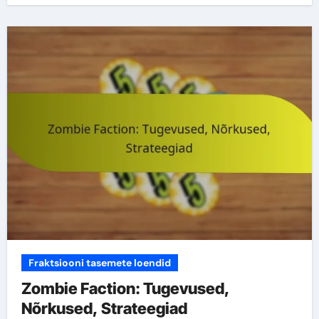
Fraktsiooni tasemete loendid
Zombie Faction: Tugevused,
Nõrkused, Strateegiad