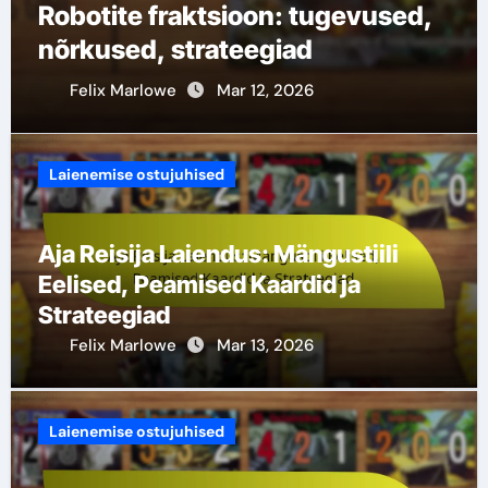
Robotite fraktsioon: tugevused,
nõrkused, strateegiad
Felix Marlowe
Mar 12, 2026
Laienemise ostujuhised
Aja Reisija Laiendus: Mängustiili
Eelised, Peamised Kaardid ja
Strateegiad
Felix Marlowe
Mar 13, 2026
Laienemise ostujuhised