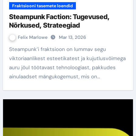
Fraktsiooni tasemete loendid
Steampunk Faction: Tugevused,
Nõrkused, Strateegiad
Felix Marlowe
Mar 13, 2026
Steampunk’i fraktsioon on lummav segu
viktoriaanlikest esteetikatest ja kujutlusvõimega
auru jõul töötavast tehnoloogiast, pakkudes
ainulaadset mängukogemust, mis on…