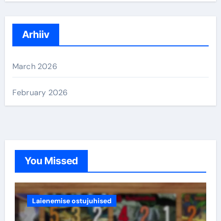
a
r
c
Arhiiv
h
f
March 2026
o
r
February 2026
:
You Missed
Laienemise ostujuhised