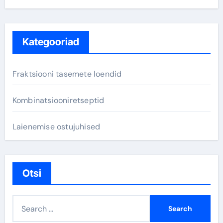
Kategooriad
Fraktsiooni tasemete loendid
Kombinatsiooniretseptid
Laienemise ostujuhised
Otsi
S
e