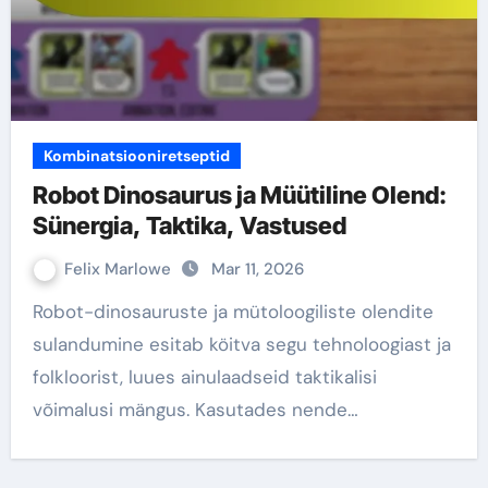
Kombinatsiooniretseptid
Robot Dinosaurus ja Müütiline Olend:
Sünergia, Taktika, Vastused
Felix Marlowe
Mar 11, 2026
Robot-dinosauruste ja mütoloogiliste olendite
sulandumine esitab köitva segu tehnoloogiast ja
folkloorist, luues ainulaadseid taktikalisi
võimalusi mängus. Kasutades nende…