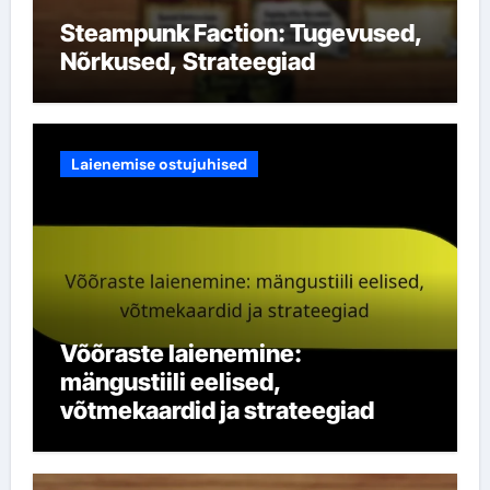
Steampunk Faction: Tugevused,
Nõrkused, Strateegiad
Laienemise ostujuhised
Võõraste laienemine:
mängustiili eelised,
võtmekaardid ja strateegiad