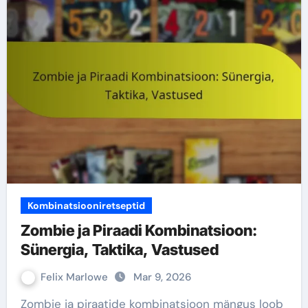
Kombinatsiooniretseptid
Zombie ja Piraadi Kombinatsioon:
Sünergia, Taktika, Vastused
Felix Marlowe
Mar 9, 2026
Zombie ja piraatide kombinatsioon mängus loob