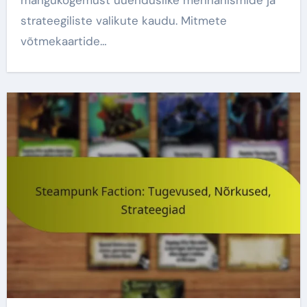
mängukogemust uuenduslike mehhanismide ja
strateegiliste valikute kaudu. Mitmete
võtmekaartide…