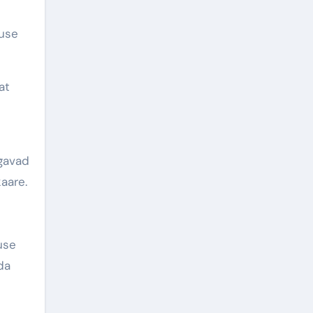
ruse
at
gavad
aare.
use
da