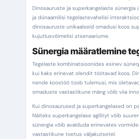
Dinosauruste ja superkangelaste sünergia 
ja dünaamilisi tegelastevahelisi interaktsi
dinosauruste unikaalseid omadusi koos sup
kujutlusvõimelisi stsenaariume.
Sünergia määratlemine te
Tegelaste kombinatsioonides esinev sünergi
kui kaks erinevat olendit töötavad koos. D
nende koostöö toob tulemusi, mis ületava
omaduste vastastikune mäng võib viia innov
Kui dinosaurused ja superkangelased on paa
Näiteks superkangelase agilityt võib suur
sünergia võib avalduda erinevates vormide
vastastikune toetus väljakutsetel.