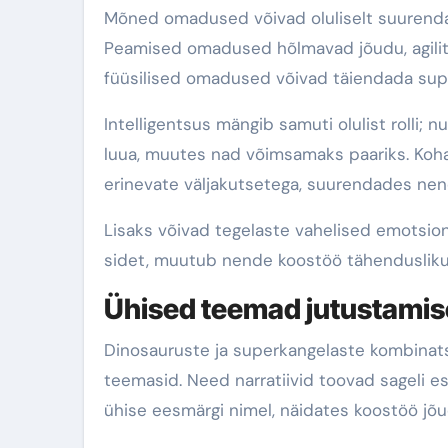
Mõned omadused võivad oluliselt suurendad
Peamised omadused hõlmavad jõudu, agility
füüsilised omadused võivad täiendada sup
Intelligentsus mängib samuti olulist rolli;
luua, muutes nad võimsamaks paariks. Ko
erinevate väljakutsetega, suurendades nen
Lisaks võivad tegelaste vahelised emotsi
sidet, muutub nende koostöö tähenduslikum
Ühised teemad jutustamis
Dinosauruste ja superkangelaste kombinat
teemasid. Need narratiivid toovad sageli es
ühise eesmärgi nimel, näidates koostöö jõu