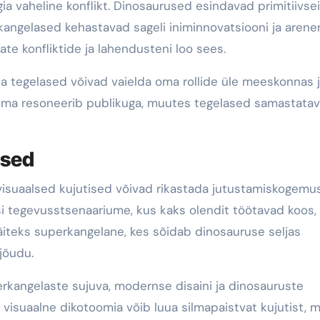
ia vaheline konflikt. Dinosaurused esindavad primitiivse
rkangelased kehastavad sageli iniminnovatsiooni ja aren
ate konfliktide ja lahendusteni loo sees.
una tegelased võivad vaielda oma rollide üle meeskonnas 
eema resoneerib publikuga, muutes tegelased samastata
ised
visuaalsed kujutised võivad rikastada jutustamiskogemus
isi tegevusstsenaariume, kus kaks olendit töötavad koos,
iteks superkangelane, kes sõidab dinosauruse seljas
jõudu.
erkangelaste sujuva, modernse disaini ja dinosauruste
e visuaalne dikotoomia võib luua silmapaistvat kujutist, m