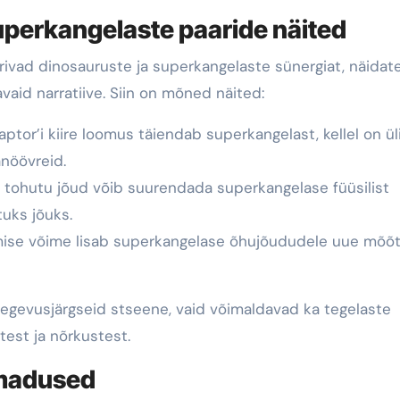
perkangelaste paaride näited
ivad dinosauruste ja superkangelaste sünergiat, näidate
aid narratiive. Siin on mõned näited:
ptor’i kiire loomus täiendab superkangelast, kellel on üli
anöövreid.
 tohutu jõud võib suurendada superkangelase füüsilist
uks jõuks.
se võime lisab superkangelase õhujõududele uue mõõ
tegevusjärgseid stseene, vaid võimaldavad ka tegelaste
est ja nõrkustest.
omadused