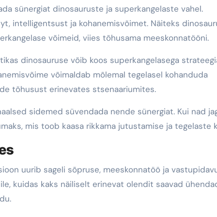
a sünergiat dinosauruste ja superkangelaste vahel.
t, intelligentsust ja kohanemisvõimet. Näiteks dinosau
erkangelase võimeid, viies tõhusama meeskonnatööni.
 nutikas dinosauruse võib koos superkangelasega strateegi
hanemisvõime võimaldab mõlemal tegelasel kohanduda
de tõhusust erinevates stsenaariumites.
onaalsed sidemed süvendada nende sünergiat. Kui nad ja
aks, mis toob kaasa rikkama jutustamise ja tegelaste k
es
sioon uurib sageli sõpruse, meeskonnatöö ja vastupidav
ile, kuidas kaks näiliselt erinevat olendit saavad ühenda
du.