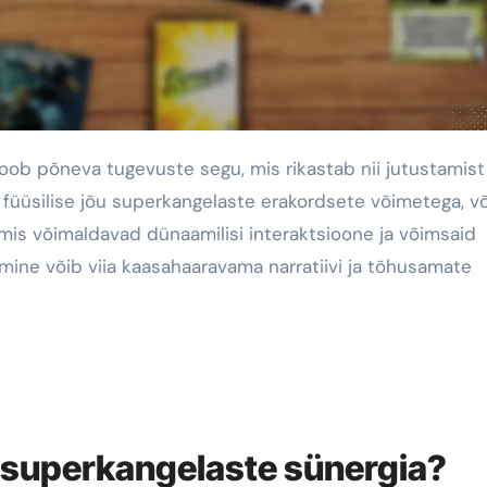
füüsilise jõu superkangelaste erakordsete võimetega, v
 mis võimaldavad dünaamilisi interaktsioone ja võimsaid
ne võib viia kaasahaaravama narratiivi ja tõhusamate
a superkangelaste sünergia?