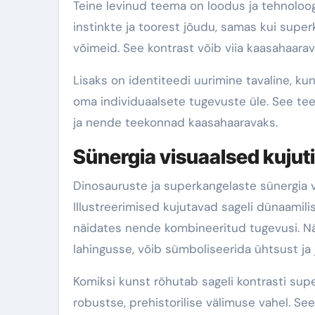
Teine levinud teema on loodus ja tehnoloog
instinkte ja toorest jõudu, samas kui supe
võimeid. See kontrast võib viia kaasahaarav
Lisaks on identiteedi uurimine tavaline, k
oma individuaalsete tugevuste üle. See t
ja nende teekonnad kaasahaaravaks.
Sünergia visuaalsed kujut
Dinosauruste ja superkangelaste sünergia 
Illustreerimised kujutavad sageli dünaamil
näidates nende kombineeritud tugevusi. Nä
lahingusse, võib sümboliseerida ühtsust ja 
Komiksi kunst rõhutab sageli kontrasti sup
robustse, prehistorilise välimuse vahel. Se