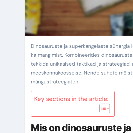
Dinosauruste ja superkangelaste sünergia loob põneva tugevuste segu, mis rikastab nii jutustamist kui
ka mängimist. Kombineerides dinosauruste 
tekkida unikaalsed taktikad ja strateegiad,
meeskonnakoosseise. Nende suhete mõistmi
mängustrateegiateni.
Key sections in the article:
Mis on dinosauruste j