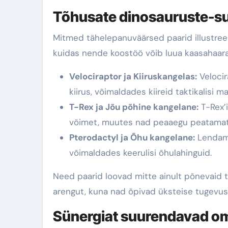
Tõhusate dinosauruste-su
Mitmed tähelepanuväärsed paarid illustreer
kuidas nende koostöö võib luua kaasahaarav
Velociraptor ja Kiiruskangelas:
Velocira
kiirus, võimaldades kiireid taktikalisi m
T-Rex ja Jõu põhine kangelane:
T-Rex’i
võimet, muutes nad peaaegu peatamat
Pterodactyl ja Õhu kangelane:
Lendami
võimaldades keerulisi õhulahinguid.
Need paarid loovad mitte ainult põnevaid 
arengut, kuna nad õpivad üksteise tugevust
Sünergiat suurendavad 