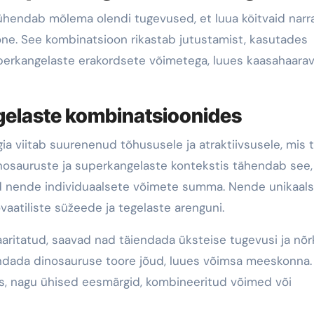
ühendab mõlema olendi tugevused, et luua köitvaid narra
oone. See kombinatsioon rikastab jutustamist, kasutades
erkangelaste erakordsete võimetega, luues kaasahaarav
gelaste kombinatsioonides
a viitab suurenenud tõhususele ja atraktiivsusele, mis t
inosauruste ja superkangelaste kontekstis tähendab see,
d nende individuaalsete võimete summa. Nende unikaal
aatiliste süžeede ja tegelaste arenguni.
ritatud, saavad nad täiendada üksteise tugevusi ja nõrk
endada dinosauruse toore jõud, luues võimsa meeskonna.
s, nagu ühised eesmärgid, kombineeritud võimed või