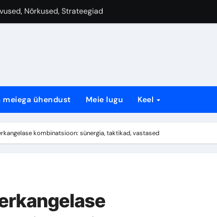
 nõrkused, strateegiad
kused, Strateegiad
lend: Sünergia, Taktika, Vastused
tsioon: sünergia, taktikad, vastased
 nõrkused, strateegiad
a meiega ühendust
Meie lugu
Keel
: Sünergia, Taktika, Vastused
li Eelised, Peamised Kaardid ja Strateegiad
rkangelase kombinatsioon: sünergia, taktikad, vastased
perkangelase