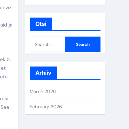
tiive
Otsi
aid ja
S
e
a
ekib,
r
 et
c
Arhiiv
sete
h
f
March 2026
o
usi.
r
February 2026
 See
: