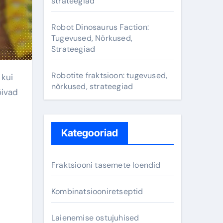
strateegiad
Robot Dinosaurus Faction:
Tugevused, Nõrkused,
Strateegiad
Robotite fraktsioon: tugevused,
nõrkused, strateegiad
õivad
Kategooriad
Fraktsiooni tasemete loendid
Kombinatsiooniretseptid
Laienemise ostujuhised