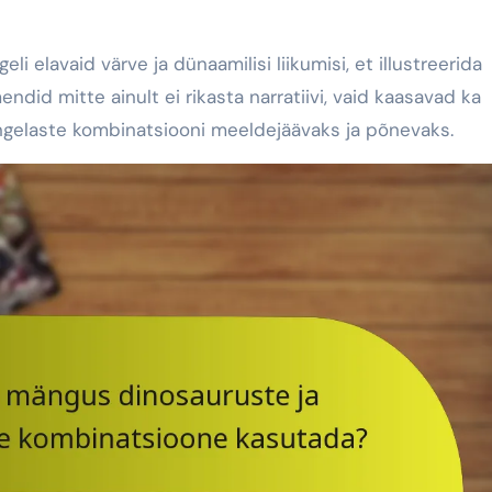
li elavaid värve ja dünaamilisi liikumisi, et illustreerida
did mitte ainult ei rikasta narratiivi, vaid kaasavad ka
ngelaste kombinatsiooni meeldejäävaks ja põnevaks.