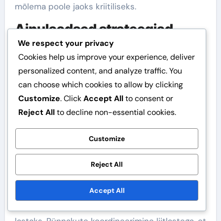
mõlema poole jaoks kriitiliseks.
Ainulaadsed strateegiad
We respect your privacy
eduks
Cookies help us improve your experience, deliver
Dinosauruste fraktsiooni efektiivsuse
personalized content, and analyze traffic. You
maksimeerimiseks peaksid mängijad
can choose which cookies to allow by clicking
keskenduma oma tugevuste kasutamisele,
Customize
. Click
Accept All
to consent or
samas leevendades nõrkusi. Tugeva esirinde
Reject All
to decline non-essential cookies.
loomine dinosaurustega võib taluda vaenlase
Customize
rünnakuid, võimaldades kaugusüksustel või
toetavatel tegelastel kahju tekitada tagareas.
Reject All
Maastiku kasutamine vaenlase nägemisjoone
blokeerimiseks võib aidata dinosaurustel
Accept All
tõhusalt rünnata, ilma et neid kaugelt maha
lastaks. Rünnakute koordineerimine liitlastega, et