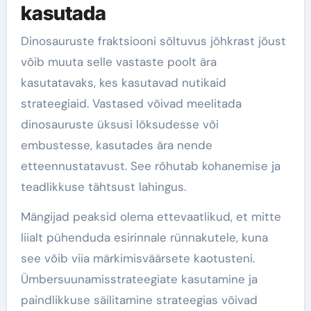
kasutada
Dinosauruste fraktsiooni sõltuvus jõhkrast jõust
võib muuta selle vastaste poolt ära
kasutatavaks, kes kasutavad nutikaid
strateegiaid. Vastased võivad meelitada
dinosauruste üksusi lõksudesse või
embustesse, kasutades ära nende
etteennustatavust. See rõhutab kohanemise ja
teadlikkuse tähtsust lahingus.
Mängijad peaksid olema ettevaatlikud, et mitte
liialt pühenduda esirinnale rünnakutele, kuna
see võib viia märkimisväärsete kaotusteni.
Ümbersuunamisstrateegiate kasutamine ja
paindlikkuse säilitamine strateegias võivad