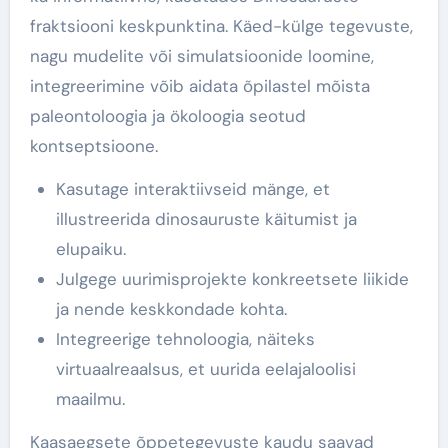
fraktsiooni keskpunktina. Käed-külge tegevuste,
nagu mudelite või simulatsioonide loomine,
integreerimine võib aidata õpilastel mõista
paleontoloogia ja ökoloogia seotud
kontseptsioone.
Kasutage interaktiivseid mänge, et
illustreerida dinosauruste käitumist ja
elupaiku.
Julgege uurimisprojekte konkreetsete liikide
ja nende keskkondade kohta.
Integreerige tehnoloogia, näiteks
virtuaalreaalsus, et uurida eelajaloolisi
maailmu.
Kaasaegsete õppetegevuste kaudu saavad