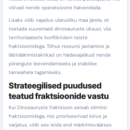
võivad nende operatsioone halvendada.
Lisaks võib vajadus ulatusliku maa järele, et
toetada suuremaid dinosauruste üksusi, viia
territoriaalsete konfliktideni teiste
fraktsioonidega. Tõhus ressursi jaotamine ja
läbirääkimistaktikad on hädavajalikud nende
piirangute leevendamiseks ja stabiilse
tarneahela tagamiseks.
Strateegilised puudused
teatud fraktsioonide vastu
Kui Dinosauruste fraktsioon seisab silmitsi
fraktsioonidega, mis prioriseerivad kiirus ja
varjatus, võib see leida end märkimisväärses