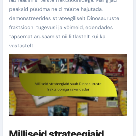
läbirääkimisi teiste fraktsioonidega. Mängijad
peaksid püüdma neid müüte hajutada,
demonstreerides strateegiliselt Dinosauruste
fraktsiooni tugevusi ja võimeid, edendades
täpsemat arusaamist nii liitlastelt kui ka
vastastelt.
Milliseid strateegiaid