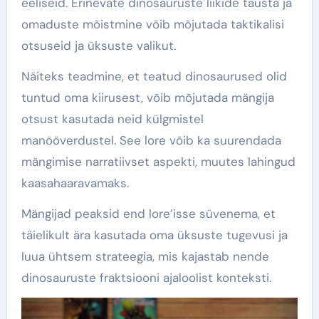
eeliseid. Erinevate dinosauruste liikide tausta ja
omaduste mõistmine võib mõjutada taktikalisi
otsuseid ja üksuste valikut.
Näiteks teadmine, et teatud dinosaurused olid
tuntud oma kiirusest, võib mõjutada mängija
otsust kasutada neid külgmistel
manööverdustel. See lore võib ka suurendada
mängimise narratiivset aspekti, muutes lahingud
kaasahaaravamaks.
Mängijad peaksid end lore’isse süvenema, et
täielikult ära kasutada oma üksuste tugevusi ja
luua ühtsem strateegia, mis kajastab nende
dinosauruste fraktsiooni ajaloolist konteksti.