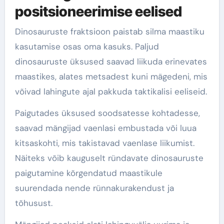
positsioneerimise eelised
Dinosauruste fraktsioon paistab silma maastiku
kasutamise osas oma kasuks. Paljud
dinosauruste üksused saavad liikuda erinevates
maastikes, alates metsadest kuni mägedeni, mis
võivad lahingute ajal pakkuda taktikalisi eeliseid.
Paigutades üksused soodsatesse kohtadesse,
saavad mängijad vaenlasi embustada või luua
kitsaskohti, mis takistavad vaenlase liikumist.
Näiteks võib kauguselt ründavate dinosauruste
paigutamine kõrgendatud maastikule
suurendada nende rünnakurakendust ja
tõhusust.