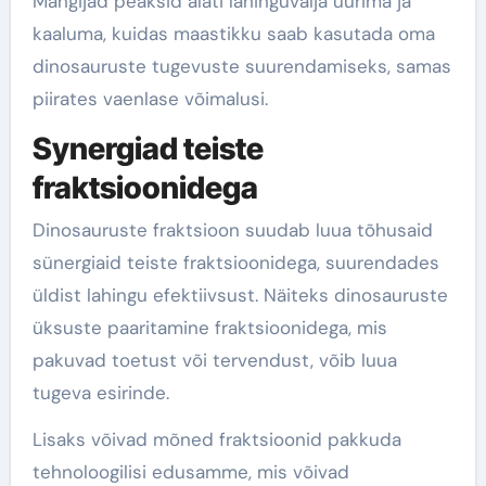
Mängijad peaksid alati lahinguvälja uurima ja
kaaluma, kuidas maastikku saab kasutada oma
dinosauruste tugevuste suurendamiseks, samas
piirates vaenlase võimalusi.
Synergiad teiste
fraktsioonidega
Dinosauruste fraktsioon suudab luua tõhusaid
sünergiaid teiste fraktsioonidega, suurendades
üldist lahingu efektiivsust. Näiteks dinosauruste
üksuste paaritamine fraktsioonidega, mis
pakuvad toetust või tervendust, võib luua
tugeva esirinde.
Lisaks võivad mõned fraktsioonid pakkuda
tehnoloogilisi edusamme, mis võivad