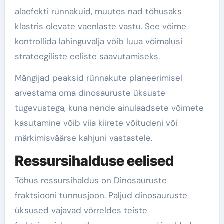
alaefekti rünnakuid, muutes nad tõhusaks
klastris olevate vaenlaste vastu. See võime
kontrollida lahinguvälja võib luua võimalusi
strateegiliste eeliste saavutamiseks.
Mängijad peaksid rünnakute planeerimisel
arvestama oma dinosauruste üksuste
tugevustega, kuna nende ainulaadsete võimete
kasutamine võib viia kiirete võitudeni või
märkimisväärse kahjuni vastastele.
Ressursihalduse eelised
Tõhus ressursihaldus on Dinosauruste
fraktsiooni tunnusjoon. Paljud dinosauruste
üksused vajavad võrreldes teiste