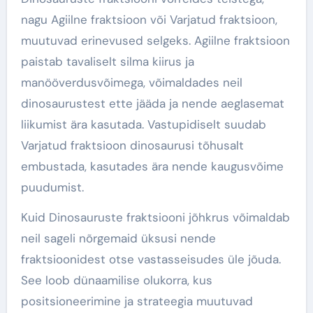
nagu Agiilne fraktsioon või Varjatud fraktsioon,
muutuvad erinevused selgeks. Agiilne fraktsioon
paistab tavaliselt silma kiirus ja
manööverdusvõimega, võimaldades neil
dinosaurustest ette jääda ja nende aeglasemat
liikumist ära kasutada. Vastupidiselt suudab
Varjatud fraktsioon dinosaurusi tõhusalt
embustada, kasutades ära nende kaugusvõime
puudumist.
Kuid Dinosauruste fraktsiooni jõhkrus võimaldab
neil sageli nõrgemaid üksusi nende
fraktsioonidest otse vastasseisudes üle jõuda.
See loob dünaamilise olukorra, kus
positsioneerimine ja strateegia muutuvad