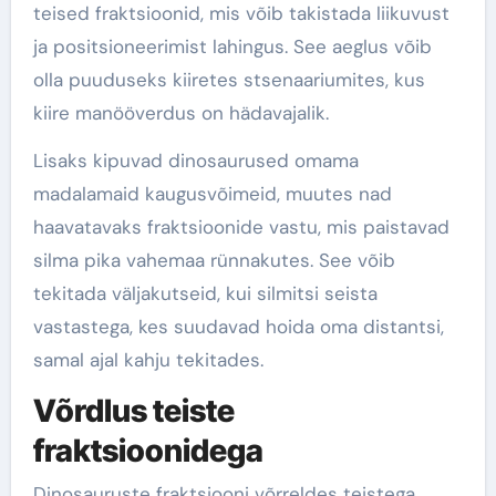
teised fraktsioonid, mis võib takistada liikuvust
ja positsioneerimist lahingus. See aeglus võib
olla puuduseks kiiretes stsenaariumites, kus
kiire manööverdus on hädavajalik.
Lisaks kipuvad dinosaurused omama
madalamaid kaugusvõimeid, muutes nad
haavatavaks fraktsioonide vastu, mis paistavad
silma pika vahemaa rünnakutes. See võib
tekitada väljakutseid, kui silmitsi seista
vastastega, kes suudavad hoida oma distantsi,
samal ajal kahju tekitades.
Võrdlus teiste
fraktsioonidega
Dinosauruste fraktsiooni võrreldes teistega,