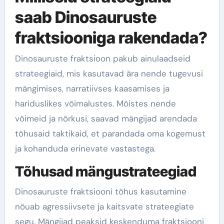
saab Dinosauruste
fraktsiooniga rakendada?
Dinosauruste fraktsioon pakub ainulaadseid
strateegiaid, mis kasutavad ära nende tugevusi
mängimises, narratiivses kaasamises ja
hariduslikes võimalustes. Mõistes nende
võimeid ja nõrkusi, saavad mängijad arendada
tõhusaid taktikaid, et parandada oma kogemust
ja kohanduda erinevate vastastega.
Tõhusad mängustrateegiad
Dinosauruste fraktsiooni tõhus kasutamine
nõuab agressiivsete ja kaitsvate strateegiate
segu. Mängijad peaksid keskenduma fraktsiooni