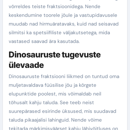
võrreldes teiste fraktsioonidega. Nende
keskendumine toorele jõule ja vastupidavusele
muudab nad hirmuäratavaks, kuid nad seisavad
silmitsi ka spetsiifiliste väljakutsetega, mida
vastased saavad ära kasutada.
Dinosauruste tugevuste
ülevaade
Dinosauruste fraktsiooni liikmed on tuntud oma
muljetavaldava füüsilise jõu ja kõrgete
elupunktide poolest, mis võimaldab neil
tõhusalt kahju taluda. See teeb neist
suurepärased esirinde üksused, mis suudavad
taluda pikaajalisi lahinguid. Nende võime
tekitada märkimisväärset kahju lähivõitluses on