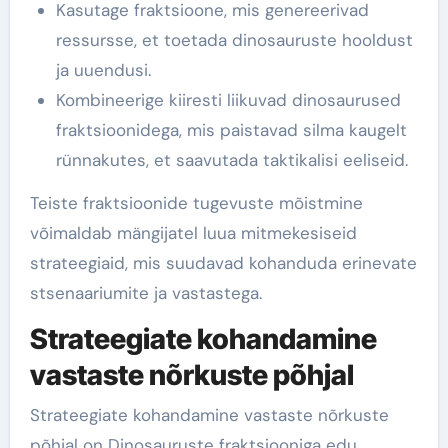
Kasutage fraktsioone, mis genereerivad
ressursse, et toetada dinosauruste hooldust
ja uuendusi.
Kombineerige kiiresti liikuvad dinosaurused
fraktsioonidega, mis paistavad silma kaugelt
rünnakutes, et saavutada taktikalisi eeliseid.
Teiste fraktsioonide tugevuste mõistmine
võimaldab mängijatel luua mitmekesiseid
strateegiaid, mis suudavad kohanduda erinevate
stsenaariumite ja vastastega.
Strateegiate kohandamine
vastaste nõrkuste põhjal
Strateegiate kohandamine vastaste nõrkuste
põhjal on Dinosauruste fraktsiooniga edu