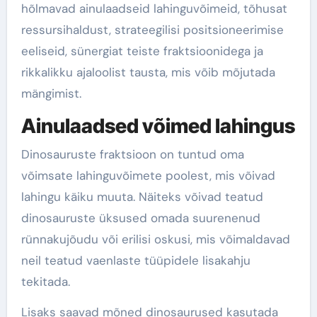
hõlmavad ainulaadseid lahinguvõimeid, tõhusat
ressursihaldust, strateegilisi positsioneerimise
eeliseid, sünergiat teiste fraktsioonidega ja
rikkalikku ajaloolist tausta, mis võib mõjutada
mängimist.
Ainulaadsed võimed lahingus
Dinosauruste fraktsioon on tuntud oma
võimsate lahinguvõimete poolest, mis võivad
lahingu käiku muuta. Näiteks võivad teatud
dinosauruste üksused omada suurenenud
rünnakujõudu või erilisi oskusi, mis võimaldavad
neil teatud vaenlaste tüüpidele lisakahju
tekitada.
Lisaks saavad mõned dinosaurused kasutada