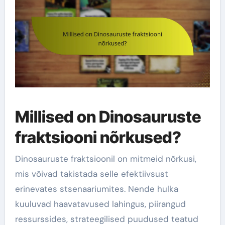
Millised on Dinosauruste
fraktsiooni nõrkused?
Dinosauruste fraktsioonil on mitmeid nõrkusi,
mis võivad takistada selle efektiivsust
erinevates stsenaariumites. Nende hulka
kuuluvad haavatavused lahingus, piirangud
ressurssides, strateegilised puudused teatud