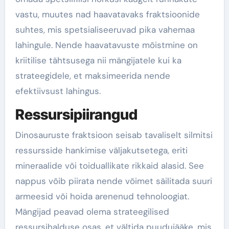
vastu, muutes nad haavatavaks fraktsioonide
suhtes, mis spetsialiseeruvad pika vahemaa
lahingule. Nende haavatavuste mõistmine on
kriitilise tähtsusega nii mängijatele kui ka
strateegidele, et maksimeerida nende
efektiivsust lahingus.
Ressursipiirangud
Dinosauruste fraktsioon seisab tavaliselt silmitsi
ressursside hankimise väljakutsetega, eriti
mineraalide või toiduallikate rikkaid alasid. See
nappus võib piirata nende võimet säilitada suuri
armeesid või hoida arenenud tehnoloogiat.
Mängijad peavad olema strateegilised
ressursihalduse osas, et vältida puudujääke, mis