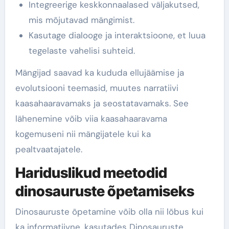
Integreerige keskkonnaalased väljakutsed,
mis mõjutavad mängimist.
Kasutage dialooge ja interaktsioone, et luua
tegelaste vahelisi suhteid.
Mängijad saavad ka kududa ellujäämise ja
evolutsiooni teemasid, muutes narratiivi
kaasahaaravamaks ja seostatavamaks. See
lähenemine võib viia kaasahaaravama
kogemuseni nii mängijatele kui ka
pealtvaatajatele.
Hariduslikud meetodid
dinosauruste õpetamiseks
Dinosauruste õpetamine võib olla nii lõbus kui
ka informatiivne, kasutades Dinosauruste