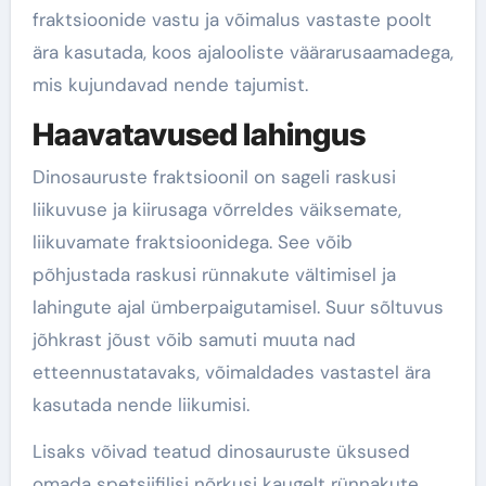
fraktsioonide vastu ja võimalus vastaste poolt
ära kasutada, koos ajalooliste väärarusaamadega,
mis kujundavad nende tajumist.
Haavatavused lahingus
Dinosauruste fraktsioonil on sageli raskusi
liikuvuse ja kiirusaga võrreldes väiksemate,
liikuvamate fraktsioonidega. See võib
põhjustada raskusi rünnakute vältimisel ja
lahingute ajal ümberpaigutamisel. Suur sõltuvus
jõhkrast jõust võib samuti muuta nad
etteennustatavaks, võimaldades vastastel ära
kasutada nende liikumisi.
Lisaks võivad teatud dinosauruste üksused
omada spetsiifilisi nõrkusi kaugelt rünnakute