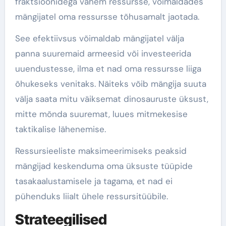
fraktsioonidega vähem ressursse, võimaldades
mängijatel oma ressursse tõhusamalt jaotada.
See efektiivsus võimaldab mängijatel välja
panna suuremaid armeesid või investeerida
uuendustesse, ilma et nad oma ressursse liiga
õhukeseks venitaks. Näiteks võib mängija suuta
välja saata mitu väiksemat dinosauruste üksust,
mitte mõnda suuremat, luues mitmekesise
taktikalise lähenemise.
Ressursieeliste maksimeerimiseks peaksid
mängijad keskenduma oma üksuste tüüpide
tasakaalustamisele ja tagama, et nad ei
pühenduks liialt ühele ressursitüübile.
Strateegilised