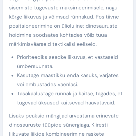
sisemiste tugevuste maksimeerimisele, nagu
kõrge liikuvus ja võimsad rünnakud. Positiivne
positsioneerimine on ülioluline; dinosauruste
hoidmine soodsates kohtades võib tuua
märkimisväärseid taktikalisi eeliseid.
Prioriteediks seadke liikuvus, et vastaseid
ümbersuunata.
Kasutage maastikku enda kasuks, varjates
või embustades vaenlasi.
Tasakaalustage rünnak ja kaitse, tagades, et
tugevad üksused kaitsevad haavatavaid.
Lisaks peaksid mängijad arvestama erinevate
dinosauruste tüüpide sünergiaga. Kiiresti
liikuvate liikide kombineerimine raskete